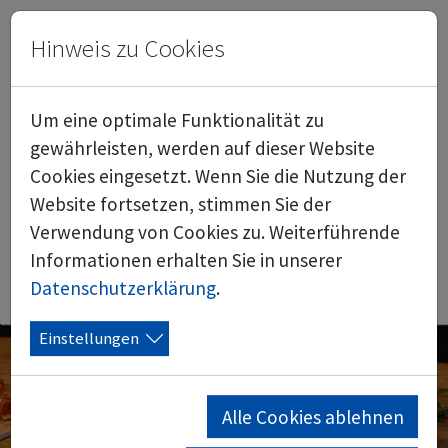
Hinweis zu Cookies
Outdoor Living
0
DE
FR
Um eine optimale Funktionalität zu
gewährleisten, werden auf dieser Website
Online-Shop
Laden
Cookies eingesetzt. Wenn Sie die Nutzung der
Anmelden
Website fortsetzen, stimmen Sie der
Verwendung von Cookies zu. Weiterführende
Informationen erhalten Sie in unserer
Datenschutzerklärung
.
Einstellungen
Alle Cookies ablehnen